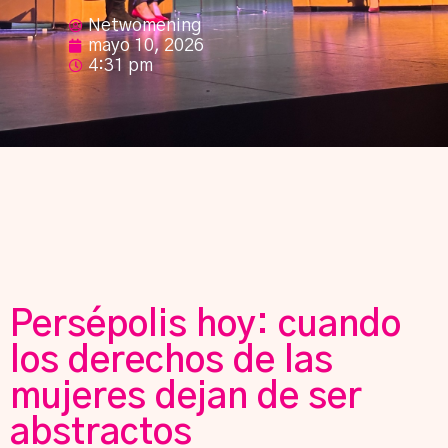
Netwomening
mayo 10, 2026
4:31 pm
Persépolis hoy: cuando
los derechos de las
mujeres dejan de ser
abstractos