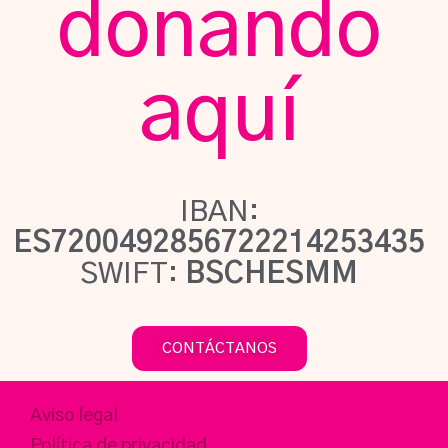
donando
aquí
IBAN:
ES7200492856722214253435
SWIFT:
BSCHESMM
CONTÁCTANOS
Aviso legal
Política de privacidad