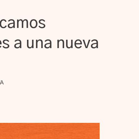
scamos
s a una nueva
VA