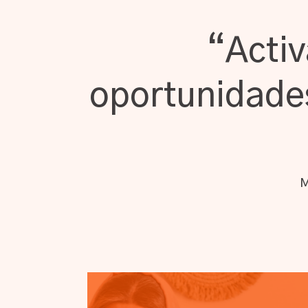
“Acti
oportunidade
M