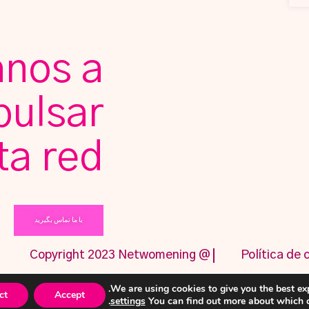
nos a
pulsar
ta red
با ما تماس بگیرید
@ Copyright 2023 Netwomening
Política de 
English
فارسی
)
Spanish
(
Español
We are using cookies to give you the best ex
ct
Accept
.
settings
You can find out more about which c