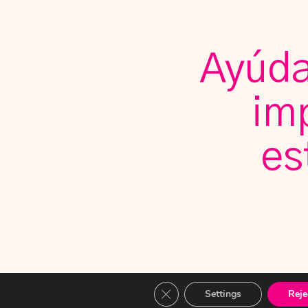
Ayúda
im
es
Close GDPR Cookie Banner
Settings
Reje