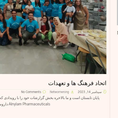
اتحاد فرهنگ ها و تعهدات
سپتامبر 14, 2023
Netwomening
No Comments
پایان تابستان است و ما بالاخره بخش گزارشات خود را با رویدادی که د
Alnylam Pharmaceuticals داروسازی النیلام یک شرکت داروسازی زیستی (بایوفارماتیک)