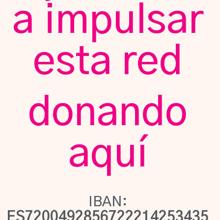
a impulsar
esta red
donando
aquí
IBAN:
ES7200492856722214253435