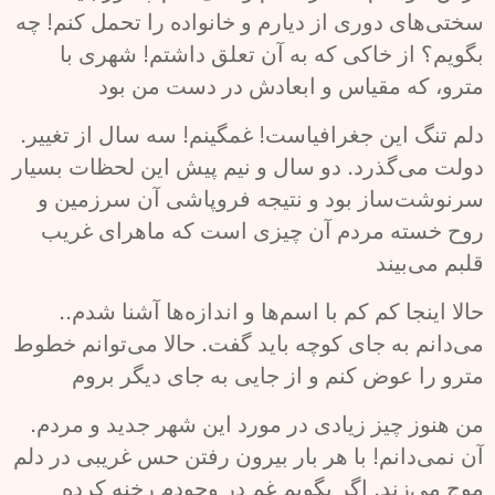
سختی‌های دوری از دیارم و خانواده را تحمل کنم! چه
بگویم؟ از خاکی که به آن تعلق داشتم! شهری با
مترو، که مقیاس و ابعادش در دست من بود
.دلم تنگ این جغرافیاست! غمگینم! سه سال از تغییر
دولت می‌گذرد. دو سال و نیم پیش این لحظات بسیار
سرنوشت‌ساز بود و نتیجه فروپاشی آن سرزمین و
روح خسته مردم آن چیزی است که ماهرای غریب
قلبم می‌بیند
.حالا اینجا کم کم با اسم‌ها و اندازه‌ها آشنا شدم.
می‌دانم به جای کوچه باید گفت. حالا می‌توانم خطوط
مترو را عوض کنم و از جایی به جای دیگر بروم
.من هنوز چیز زیادی در مورد این شهر جدید و مردم
آن نمی‌دانم! با هر بار بیرون رفتن حس غریبی در دلم
موج می‌زند. اگر بگویم غم در وجودم رخنه کرده