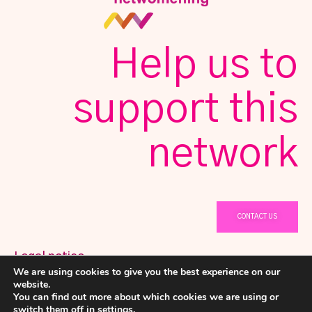
Help us to
support this
network
CONTACT US
Legal notice
We are using cookies to give you the best experience on our
@ Copyright 2023 Netwomening
Privacy Policy
website.
You can find out more about which cookies we are using or
Cookies policy
switch them off in
settings
.