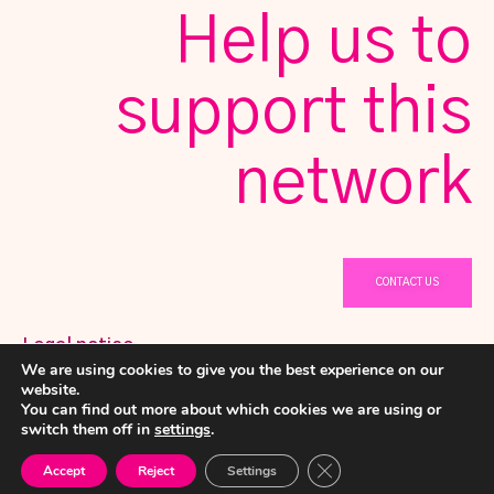
Help us to
support this
network
CONTACT US
Legal notice
We are using cookies to give you the best experience on our
@ Copyright 2023 Netwomening
Privacy Policy
website.
You can find out more about which cookies we are using or
Cookies policy
switch them off in
settings
.
English
فارسی
(
Persian
)
Español
(
Spanish
)
Close GDPR Cookie Ban
Accept
Reject
Settings