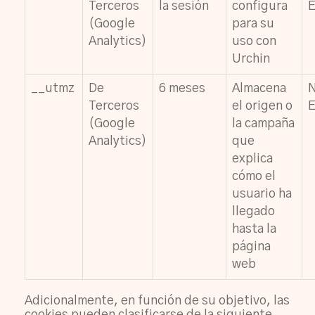
Terceros
la sesión
configura
E
(Google
para su
Analytics)
uso con
Urchin
__utmz
De
6 meses
Almacena
Terceros
el origen o
E
(Google
la campaña
Analytics)
que
explica
cómo el
usuario ha
llegado
hasta la
página
web
Adicionalmente, en función de su objetivo, las