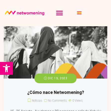
Abrir barra de herramientas
DIC 19, 2023
¿Cómo nace Netwomening?
Noticias
No Comments
0
Views