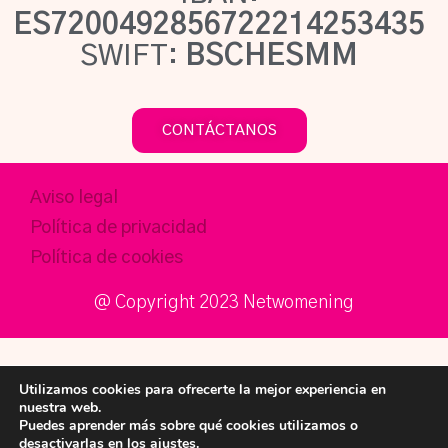
ES7200492856722214253435
SWIFT:
BSCHESMM
CONTÁCTANOS
Aviso legal
Política de privacidad
Política de cookies
@ Copyright 2023 Netwomening​
Utilizamos cookies para ofrecerte la mejor experiencia en
nuestra web.
Puedes aprender más sobre qué cookies utilizamos o
desactivarlas en los
ajustes
.