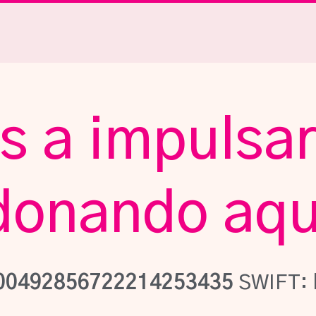
 a impulsar
donando aqu
00492856722214253435
SWIFT: